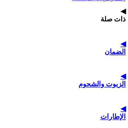
◀
ذات صلة
◀
الضمان
◀
الزيوت والشحوم
◀
الإطارات