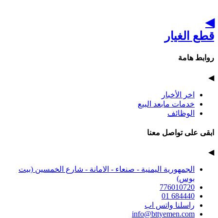
◀
قطع الغيار
روابط هامة
◀
اخر الأخبار
خدمات مابعد البيع
الوظائف
ابقى على تواصل معنا
◀
الجمهورية اليمنية - صنعاء - الامانة - شارع الخمسين (بيت
بوس)
776010720
01 684440
راسلنا واتس اب
info@bttyemen.com